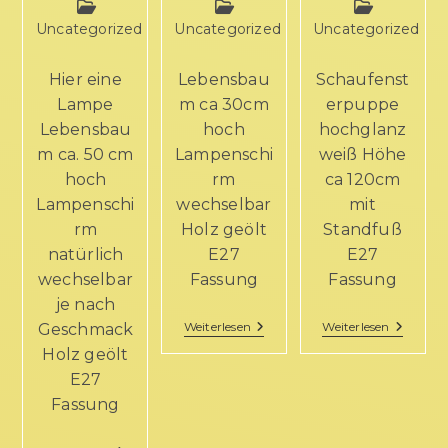
Uncategorized
Uncategorized
Uncategorized
Hier eine
Lebensbau
Schaufenst
Lampe
m ca 30cm
erpuppe
Lebensbau
hoch
hochglanz
m ca. 50 cm
Lampenschi
weiß Höhe
hoch
rm
ca 120cm
Lampenschi
wechselbar
mit
rm
Holz geölt
Standfuß
natürlich
E27
E27
wechselbar
Fassung
Fassung
je nach
Weiterlesen
Weiterlesen
Geschmack
Holz geölt
E27
Fassung