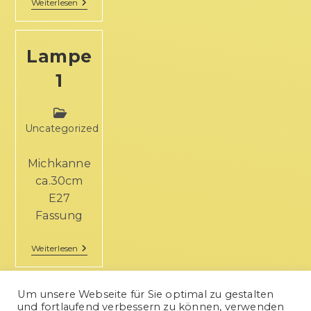
Weiterlesen
Lampe
1
Uncategorized
Michkanne
ca.30cm
E27
Fassung
Weiterlesen
Um unsere Webseite für Sie optimal zu gestalten
und fortlaufend verbessern zu können, verwenden